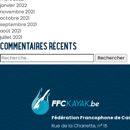
janvier 2022
novembre 2021
octobre 2021
septembre 2021
août 2021
juillet 2021
COMMENTAIRES RÉCENTS
Rechercher :
Fédération Francophone de Ca
Rue de la Charrette, n° 15