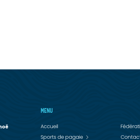
MENU
MENU
Accueil
Fédérat
noë
Sports de pagaie
Contac