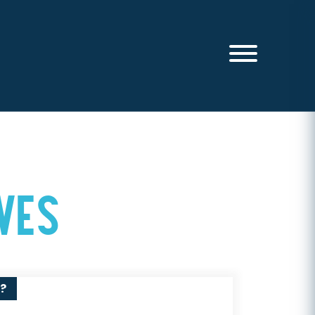
VES
?