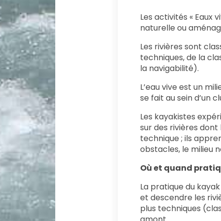
Les activités « Eaux v
naturelle ou aménagée
Les rivières sont clas
techniques, de la clas
la navigabilité).
L’eau vive est un mili
se fait au sein d’un c
Les kayakistes exp
sur des rivières dont
technique ; ils appre
obstacles, le milieu n
Où et quand pratiq
La pratique du kayak
et descendre les rivi
plus techniques (clas
amont.