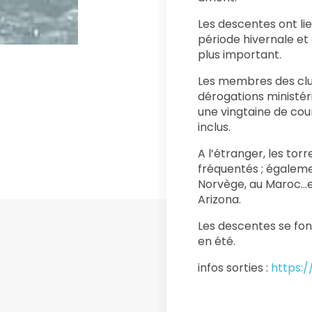
Les descentes ont li
période hivernale et 
plus important.
Les membres des clubs
dérogations ministéri
une vingtaine de cou
inclus.
A l’étranger, les tor
fréquentés ; égaleme
Norvège, au Maroc…e
Arizona.
Les descentes se fo
en été.
infos sorties :
https:/