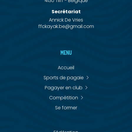
4130 Tilff - Belgique
Secrétariat
Annick De Vries
ffckayak.be@gmail.com
MENU
Accueil
Sports de pagaie
Pagayer en club
Compétition
Se former