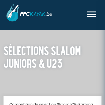
SÉLECTIONS SLALOM
JUNIORS & U23
PUBLIÉ LE JEUDI 05 MARS 2026
Compétition de sélection Slalom ICF-Ranking