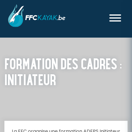
FORMATION DES CADRES :
INITIATEUR
PUBLIÉ LE MARDI 22 AVRIL 2025
La FFC organise une formation ADEPS Initiateur