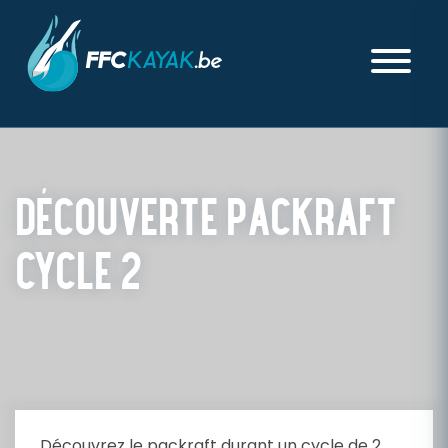
DÉCOUVERTE PACKRAFT
CYCLE 2
PUBLIÉ LE MERCREDI 11 FÉVRIER 2026
Découvrez le packraft durant un cycle de 2