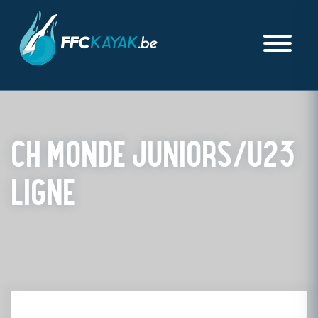
CH MONDE JUNIORS/U23
LIGNE
PUBLIÉ LE VENDREDI 20 AOÛT 2021