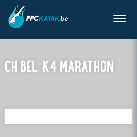
CH BEL. K4 MARATHON
PUBLIÉ LE VENDREDI 20 AOÛT 2021